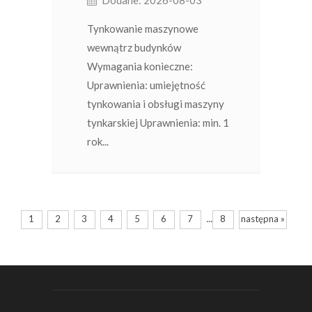
Dodane: 2026-08-03
Tynkowanie maszynowe
wewnątrz budynków
Wymagania konieczne:
Uprawnienia: umiejętność
tynkowania i obsługi maszyny
tynkarskiej Uprawnienia: min. 1
rok...
...
1
2
3
4
5
6
7
8
następna »