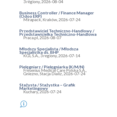
3 regiony
,
2026-08-04
Business Controller / Finance Manager
(Odoo ERP)
Mirapack
,
Kraków
,
2026-07-24
Przedstawiciel Techniczno-Handlowy /
Przedstawicielka Techniczno-Handlowa
Praca.pl
,
2026-08-07
Młodszy Specjalista / Młodsza
Specjalistka ds. BHP
KGL S.A.
,
3 regiony
,
2026-07-14
Pielęgniarz / Pielęgniarka (K/M/N)
Fresenius Medical Care Polska S.A.
,
Gniezno, Stacja Dializ
,
2026-07-24
Stażysta / Stażystka – Grafik
Marketingowy
Kuchary
,
2026-07-24