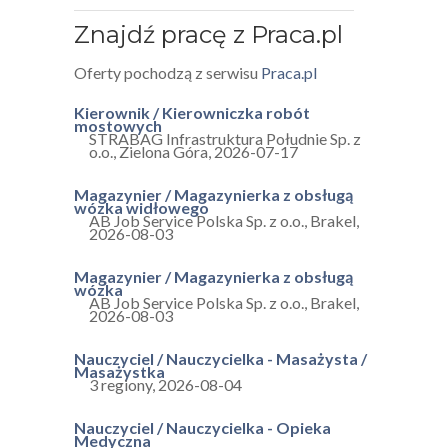
Znajdź pracę z Praca.pl
Oferty pochodzą z serwisu
Praca.pl
Kierownik / Kierowniczka robót
mostowych
STRABAG Infrastruktura Południe Sp. z
o.o.
,
Zielona Góra
,
2026-07-17
Magazynier / Magazynierka z obsługą
wózka widłowego
AB Job Service Polska Sp. z o.o.
,
Brakel
,
2026-08-03
Magazynier / Magazynierka z obsługą
wózka
AB Job Service Polska Sp. z o.o.
,
Brakel
,
2026-08-03
Nauczyciel / Nauczycielka - Masażysta /
Masażystka
3 regiony
,
2026-08-04
Nauczyciel / Nauczycielka - Opieka
Medyczna