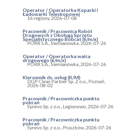
Operator / Operatorka Koparki i
Ładowarki Teleskopowej
16 regiony
,
2026-07-08
Pracownik / Pracownica Robót
Drogowych z Obsługą Sprzętu
Specjalistycznego Bobcat (k/m/x)
PORR S.A.
,
Siemianówka
,
2026-07-26
Operator / Operatorka walca
drogowego (k/m/x)
PORR S.A.
,
Siemianówka
,
2026-07-26
Kierownik ds. usług (K/M)
DGP Clean Partner Sp. Z o.o.
,
Poznań
,
2026-08-02
Pracownik / Pracowniczka punktu
pobrań
Synevo Sp. z o.o.
,
Legionowo
,
2026-07-26
Pracownik / Pracowniczka punktu
pobrań
Synevo Sp. z o.o.
,
Pruszków
,
2026-07-26