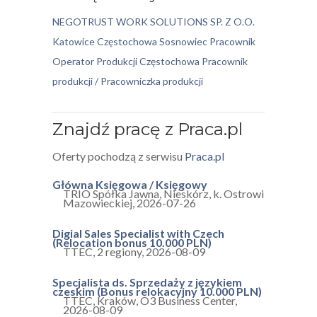
NEGOTRUST WORK SOLUTIONS SP. Z O.O.
Katowice
Częstochowa
Sosnowiec
Pracownik
Operator Produkcji Częstochowa
Pracownik
produkcji / Pracowniczka produkcji
Znajdź pracę z Praca.pl
Oferty pochodzą z serwisu
Praca.pl
Główna Księgowa / Księgowy
TRIO Spółka Jawna
,
Nieskórz, k. Ostrowi
Mazowieckiej
,
2026-07-26
Digial Sales Specialist with Czech
(Relocation bonus 10.000 PLN)
TTEC
,
2 regiony
,
2026-08-09
Specjalista ds. Sprzedaży z językiem
czeskim (Bonus relokacyjny 10.000 PLN)
TTEC
,
Kraków, O3 Business Center
,
2026-08-09