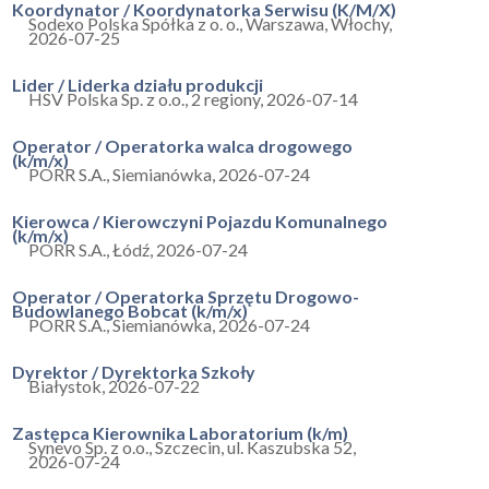
Koordynator / Koordynatorka Serwisu (K/M/X)
Sodexo Polska Spółka z o. o.
,
Warszawa, Włochy
,
2026-07-25
Lider / Liderka działu produkcji
HSV Polska Sp. z o.o.
,
2 regiony
,
2026-07-14
Operator / Operatorka walca drogowego
(k/m/x)
PORR S.A.
,
Siemianówka
,
2026-07-24
Kierowca / Kierowczyni Pojazdu Komunalnego
(k/m/x)
PORR S.A.
,
Łódź
,
2026-07-24
Operator / Operatorka Sprzętu Drogowo-
Budowlanego Bobcat (k/m/x)
PORR S.A.
,
Siemianówka
,
2026-07-24
Dyrektor / Dyrektorka Szkoły
Białystok
,
2026-07-22
Zastępca Kierownika Laboratorium (k/m)
Synevo Sp. z o.o.
,
Szczecin, ul. Kaszubska 52
,
2026-07-24