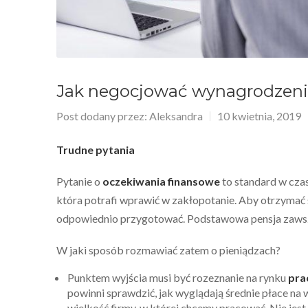
Jak negocjować wynagrodzeni
Post dodany przez:
Aleksandra
10 kwietnia, 2019
Trudne pytania
Pytanie o
oczekiwania finansowe
to standard w czas
która potrafi wprawić w zakłopotanie. Aby otrzymać 
odpowiednio przygotować. Podstawowa pensja zawsze 
W jaki sposób rozmawiać zatem o pieniądzach?
Punktem wyjścia musi być rozeznanie na rynku
pra
powinni sprawdzić, jak wyglądają średnie płace n
wielkość firmy, w której chcemy pracować. Nie jest