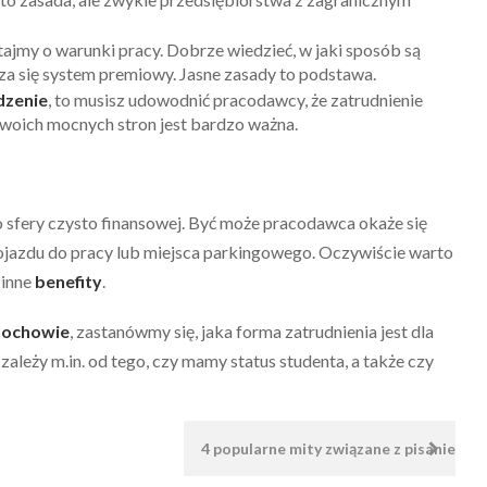
jmy o warunki pracy. Dobrze wiedzieć, w jaki sposób są
cza się system premiowy. Jasne zasady to podstawa.
dzenie
, to musisz udowodnić pracodawcy, że zatrudnienie
swoich mocnych stron jest bardzo ważna.
do sfery czysto finansowej. Być może pracodawca okaże się
dojazdu do pracy lub miejsca parkingowego. Oczywiście warto
 inne
benefity
.
tochowie
, zastanówmy się, jaka forma zatrudnienia jest dla
zależy m.in. od tego, czy mamy status studenta, a także czy
ków
4 popularne mity związane z pisaniem C