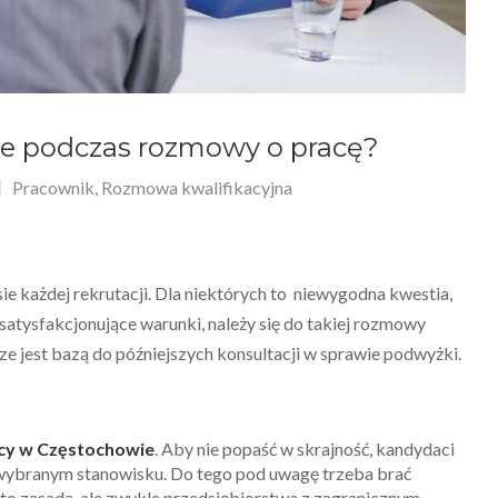
e podczas rozmowy o pracę?
Pracownik
,
Rozmowa kwalifikacyjna
ie każdej rekrutacji. Dla niektórych to niewygodna kwestia,
satysfakcjonujące warunki, należy się do takiej rozmowy
jest bazą do późniejszych konsultacji w sprawie podwyżki.
cy w Częstochowie
. Aby nie popaść w skrajność, kandydaci
a wybranym stanowisku. Do tego pod uwagę trzeba brać
 to zasada, ale zwykle przedsiębiorstwa z zagranicznym