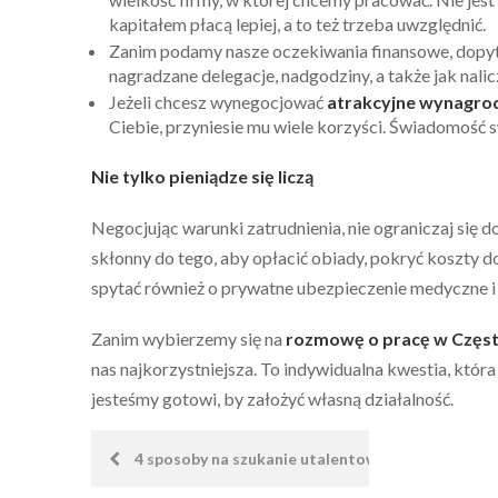
kapitałem płacą lepiej, a to też trzeba uwzględnić.
Zanim podamy nasze oczekiwania finansowe, dopyta
nagradzane delegacje, nadgodziny, a także jak nali
Jeżeli chcesz wynegocjować
atrakcyjne wynagro
Ciebie, przyniesie mu wiele korzyści. Świadomość 
Nie tylko pieniądze się liczą
Negocjując warunki zatrudnienia, nie ograniczaj się 
skłonny do tego, aby opłacić obiady, pokryć koszty 
spytać również o prywatne ubezpieczenie medyczne i
Zanim wybierzemy się na
rozmowę o pracę w Częs
nas najkorzystniejsza. To indywidualna kwestia, która 
jesteśmy gotowi, by założyć własną działalność.
Nawigacja
4 sposoby na szukanie utalentowanych pracowni