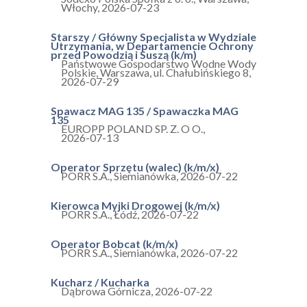
Włochy
,
2026-07-23
Starszy / Główny Specjalista w Wydziale
Utrzymania, w Departamencie Ochrony
przed Powodzią i Suszą (k/m)
Państwowe Gospodarstwo Wodne Wody
Polskie
,
Warszawa, ul. Chałubińskiego 8
,
2026-07-29
Spawacz MAG 135 / Spawaczka MAG
135
EUROPP POLAND SP. Z. O O.
,
2026-07-13
Operator Sprzętu (walec) (k/m/x)
PORR S.A.
,
Siemianówka
,
2026-07-22
Kierowca Myjki Drogowej (k/m/x)
PORR S.A.
,
Łódź
,
2026-07-22
Operator Bobcat (k/m/x)
PORR S.A.
,
Siemianówka
,
2026-07-22
Kucharz / Kucharka
Dąbrowa Górnicza
,
2026-07-22