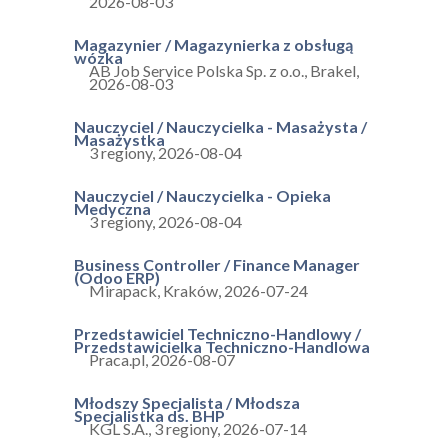
2026-08-03
Magazynier / Magazynierka z obsługą
wózka
AB Job Service Polska Sp. z o.o.
,
Brakel
,
2026-08-03
Nauczyciel / Nauczycielka - Masażysta /
Masażystka
3 regiony
,
2026-08-04
Nauczyciel / Nauczycielka - Opieka
Medyczna
3 regiony
,
2026-08-04
Business Controller / Finance Manager
(Odoo ERP)
Mirapack
,
Kraków
,
2026-07-24
Przedstawiciel Techniczno-Handlowy /
Przedstawicielka Techniczno-Handlowa
Praca.pl
,
2026-08-07
Młodszy Specjalista / Młodsza
Specjalistka ds. BHP
KGL S.A.
,
3 regiony
,
2026-07-14